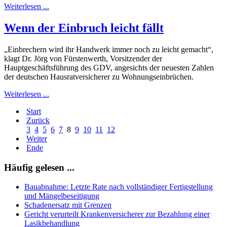
Weiterlesen ...
Wenn der Einbruch leicht fällt
„Einbrechern wird ihr Handwerk immer noch zu leicht gemacht“,
klagt Dr. Jörg von Fürstenwerth, Vorsitzender der
Hauptgeschäftsführung des GDV, angesichts der neuesten Zahlen
der deutschen Hausratversicherer zu Wohnungseinbrüchen.
Weiterlesen ...
Start
Zurück
3
4
5
6
7
8
9
10
11
12
Weiter
Ende
Häufig gelesen ...
Bauabnahme: Letzte Rate nach vollständiger Fertigstellung
und Mängelbeseitigung
Schadenersatz mit Grenzen
Gericht verurteilt Krankenversicherer zur Bezahlung einer
Lasikbehandlung