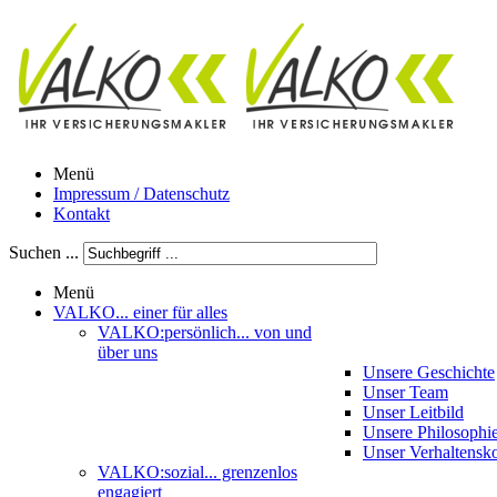
Menü
Impressum / Datenschutz
Kontakt
Suchen ...
Menü
VALKO
... einer für alles
VALKO:persönlich
... von und
über uns
Unsere Geschichte
Unser Team
Unser Leitbild
Unsere Philosophi
Unser Verhaltensk
VALKO:sozial
... grenzenlos
engagiert