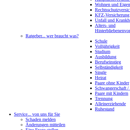
Wohnen und Eige
Rechtsschutzversi
KFZ-Versicherung
Unfall und Krankh
Alters- und
Hinterbliebenenvo
Ratgeber
... wer braucht was?
Schule
Volljährigkeit
Studium
Ausbildung
Berufseinstieg
Selbständigkeit
Single
Heirat
Paare ohne Kinder
Schwangerschaft 
Paare mit Kindern
Trennung
Alleinerziehende
Ruhestand
Service
... von uns für Sie
Schaden melden
Änderungen mitteilen
Eine Frage stellen