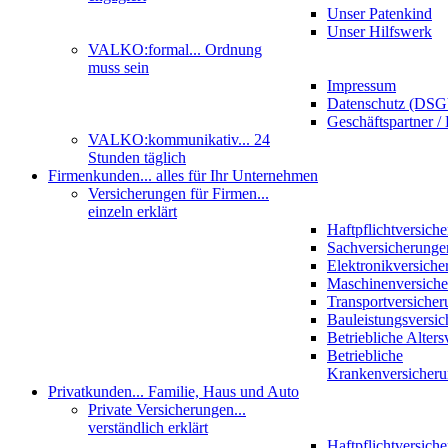
Unser Patenkind
Unser Hilfswerk
VALKO:formal
... Ordnung
muss sein
Impressum
Datenschutz (DS
Geschäftspartner / 
VALKO:kommunikativ
... 24
Stunden täglich
Firmenkunden
... alles für Ihr Unternehmen
Versicherungen für Firmen
...
einzeln erklärt
Haftpflichtversich
Sachversicherunge
Elektronikversiche
Maschinenversich
Transportversicher
Bauleistungsversi
Betriebliche Alter
Betriebliche
Krankenversicher
Privatkunden
... Familie, Haus und Auto
Private Versicherungen
...
verständlich erklärt
Haftpflichtversich