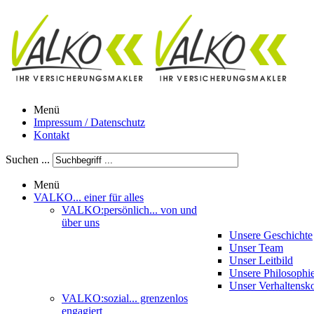
Menü
Impressum / Datenschutz
Kontakt
Suchen ...
Menü
VALKO
... einer für alles
VALKO:persönlich
... von und
über uns
Unsere Geschichte
Unser Team
Unser Leitbild
Unsere Philosophi
Unser Verhaltensk
VALKO:sozial
... grenzenlos
engagiert