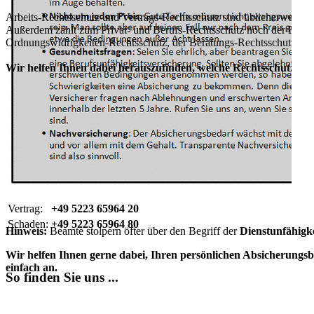
Arbeits-Rechtsschutz und Vertrags-Rechtsschutz sind üblicherweise i
Außerdem zählt zum Privat- und Berufs-Rechtsschutz noch der Rechts
Ordnungswidrigkeiten-Rechtsschutz, der Beratungs-Rechtsschutz in F
Wir helfen Ihnen dabei herauszufinden, welche Rechtsschutzversic
Vertrag:
+49 5223 65964 20
Schaden:
+49 5223 65964 80
Hinweis:
Beamte stolpern öfter über den Begriff der
Dienstunfähigk
Wir helfen Ihnen gerne dabei, Ihren persönlichen Absicherungsbe
einfach an.
So finden Sie uns ...