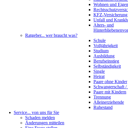
Wohnen und Eige
Rechtsschutzversi
KFZ-Versicherung
Unfall und Krankh
Alters- und
Hinterbliebenenvo
Ratgeber
... wer braucht was?
Schule
Volljährigkeit
Studium
Ausbildung
Berufseinstieg
Selbständigkeit
Single
Heirat
Paare ohne Kinder
Schwangerschaft 
Paare mit Kindern
Trennung
Alleinerziehende
Ruhestand
Service
... von uns für Sie
Schaden melden
Änderungen mitteilen
Eine Frage stellen