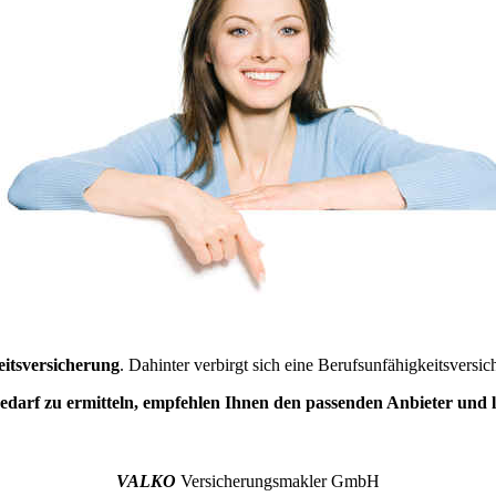
m Privat- und Berufs-Rechtsschutz enthalten.
schutz bei Schadenersatzansprüchen, der Steuer-Rechtsschutz vor Geric
ragen des Familien- oder Erbrechts sowie der Straf-Rechtsschutz.
herung für Sie sinnvoll ist. Rufen Sie uns einfach an.
eitsversicherung
. Dahinter verbirgt sich eine Berufsunfähigkeitsversic
darf zu ermitteln, empfehlen Ihnen den passenden Anbieter und las
VALKO
Versicherungsmakler GmbH