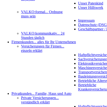
Unser Patenkind
Unser Hilfswerk
VALKO:formal
... Ordnung
muss sein
Impressum
Datenschutz (DS
Geschäftspartner / 
VALKO:kommunikativ
... 24
Stunden täglich
Firmenkunden
... alles für Ihr Unternehmen
Versicherungen für Firmen
...
einzeln erklärt
Haftpflichtversich
Sachversicherunge
Elektronikversiche
Maschinenversich
Transportversicher
Bauleistungsversi
Betriebliche Alter
Betriebliche
Krankenversicher
Privatkunden
... Familie, Haus und Auto
Private Versicherungen
...
verständlich erklärt
Haftpflichtversich