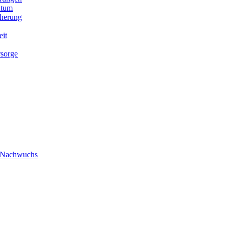
ntum
cherung
eit
rsorge
/ Nachwuchs