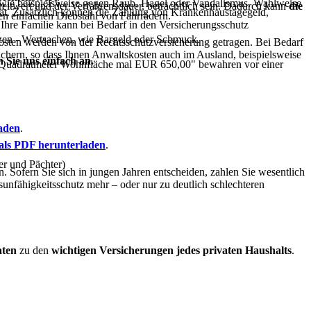
ert wie beispielsweise gegen Raub, Hagel oder Vandalismus. Wahlweise
eitwert und der Verfahrensdauer, beträchtlich sein. Dadurch kann
die
dität. Zusätzlich können die Zahlung von Krankenhaustagegeld,
n einfachen Diebstahl von Fahrrädern.
 Ihre Familie kann bei Bedarf in den Versicherungsschutz
nzen - Wertsachen, wie Bargeld oder Schmuck.
kosten werden von der Rechtsschutzversicherung getragen. Bei Bedarf
chern, so dass Ihnen Anwaltskosten auch im Ausland, beispielsweise
 Sie uns einfach an.
a "Quadratmeter Wohnfläche mal EUR 650,00" bewahren vor einer
laden
.
 als PDF herunterladen
.
er und Pächter)
. Sofern Sie sich in jungen Jahren entscheiden, zahlen Sie wesentlich
fsunfähigkeitsschutz mehr – oder nur zu deutlich schlechteren
aten
zu den
wichtigen Versicherungen jedes privaten Haushalts
.