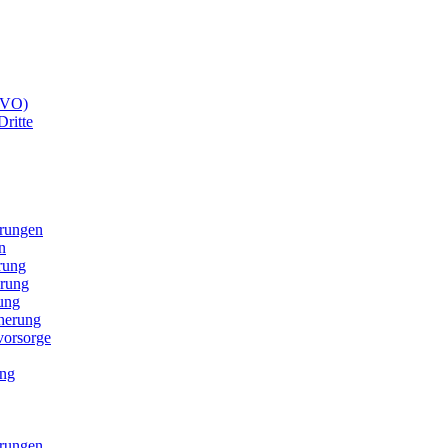
GVO)
Dritte
erungen
n
rung
erung
ung
cherung
svorsorge
ung
erungen