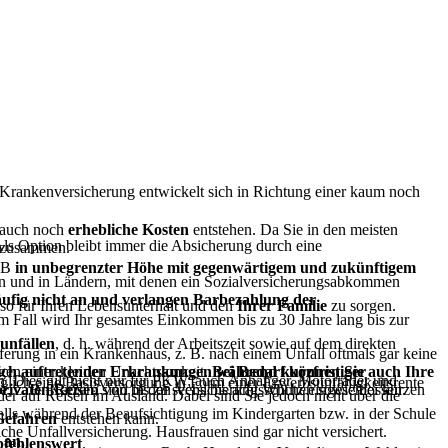
e Krankenversicherung entwickelt sich in Richtung einer kaum noch
r auch noch
erhebliche Kosten
entstehen. Da Sie in den meisten
 Als Option bleibt immer die Absicherung durch eine
 zusammen.
BGB
in unbegrenzter Höhe mit gegen­wärtigem und zukünftigem
on und in Ländern, mit denen ein Sozialversicherungsabkommen
ufig nicht an und verlangen Barbezahlung der
 so für Ihren Lebensunterhalt und den
Ihrer Familie
zu sorgen.
em Fall wird Ihr gesamtes Einkommen bis zu 30 Jahre lang bis zur
­unfällen
, d. h. während der Arbeits­zeit sowie auf dem direkten
ferung in ein Krankenhaus, z. B. nach einem Unfall oftmals gar keine
lgen einer kleinen Unachtsamkeit.
Bei Bedarf können Sie auch Ihre
zlich auftretender Erkrankungen während kurzfristiger
. Dies gilt nicht nur für PKW; auch Anhänger, Motorräder und
glich eine Basisversorgung in Form einer Erwerbsunfähigkeitsrente
, z. B. Katzen, sind in den Versicherungs­schutz eingeschlossen.
privaten Reisen
von bis zu sechs bis acht Wochen sowie bei kurzen
der auf Reisen im Ausland. Dabei sind Sie jedoch nicht über die
falls während der Beaufsichtigung im Kindergarten bzw. in der Schule
 Gefahren
entstehen kann.
che Unfallversicherung. Hausfrauen sind gar nicht versichert.
 an.
mpfehlenswert
.