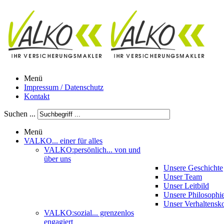
Menü
Impressum / Datenschutz
Kontakt
Suchen ...
Menü
VALKO
... einer für alles
VALKO:persönlich
... von und
über uns
Unsere Geschichte
Unser Team
Unser Leitbild
Unsere Philosophi
Unser Verhaltensk
VALKO:sozial
... grenzenlos
engagiert