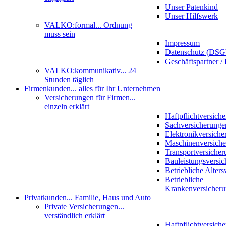
Unser Patenkind
Unser Hilfswerk
VALKO:formal
... Ordnung
muss sein
Impressum
Datenschutz (DS
Geschäftspartner / 
VALKO:kommunikativ
... 24
Stunden täglich
Firmenkunden
... alles für Ihr Unternehmen
Versicherungen für Firmen
...
einzeln erklärt
Haftpflichtversich
Sachversicherunge
Elektronikversiche
Maschinenversich
Transportversicher
Bauleistungsversi
Betriebliche Alter
Betriebliche
Krankenversicher
Privatkunden
... Familie, Haus und Auto
Private Versicherungen
...
verständlich erklärt
Haftpflichtversich