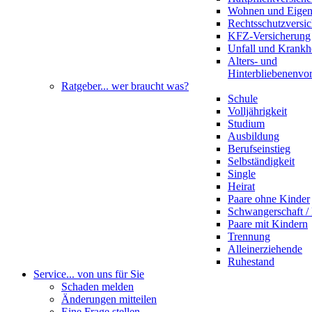
Wohnen und Eige
Rechtsschutzversi
KFZ-Versicherung
Unfall und Krankh
Alters- und
Hinterbliebenenvo
Ratgeber
... wer braucht was?
Schule
Volljährigkeit
Studium
Ausbildung
Berufseinstieg
Selbständigkeit
Single
Heirat
Paare ohne Kinder
Schwangerschaft 
Paare mit Kindern
Trennung
Alleinerziehende
Ruhestand
Service
... von uns für Sie
Schaden melden
Änderungen mitteilen
Eine Frage stellen