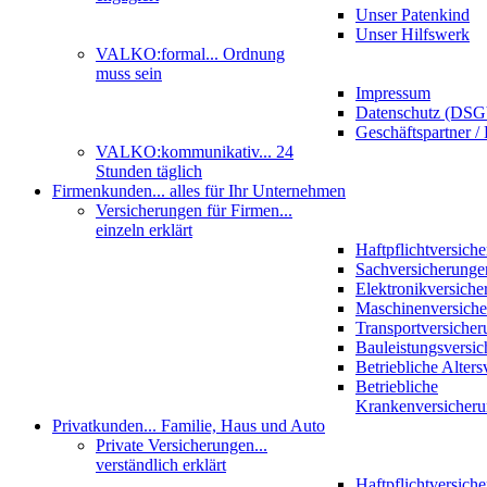
Unser Patenkind
Unser Hilfswerk
VALKO:formal
... Ordnung
muss sein
Impressum
Datenschutz (DS
Geschäftspartner / 
VALKO:kommunikativ
... 24
Stunden täglich
Firmenkunden
... alles für Ihr Unternehmen
Versicherungen für Firmen
...
einzeln erklärt
Haftpflichtversich
Sachversicherunge
Elektronikversiche
Maschinenversich
Transportversicher
Bauleistungsversi
Betriebliche Alter
Betriebliche
Krankenversicher
Privatkunden
... Familie, Haus und Auto
Private Versicherungen
...
verständlich erklärt
Haftpflichtversich