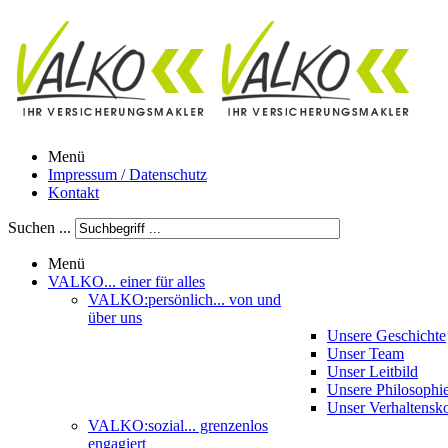
Menü
Impressum / Datenschutz
Kontakt
Suchen ...
Menü
VALKO
... einer für alles
VALKO:persönlich
... von und
über uns
Unsere Geschichte
Unser Team
Unser Leitbild
Unsere Philosophi
Unser Verhaltensk
VALKO:sozial
... grenzenlos
engagiert