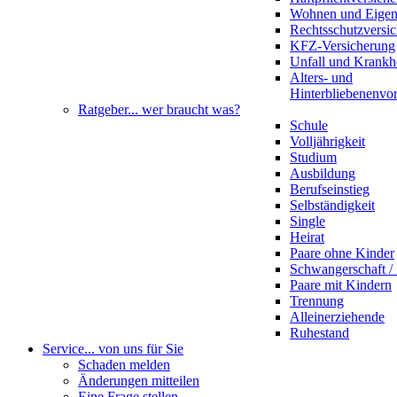
Wohnen und Eige
Rechtsschutzversi
KFZ-Versicherung
Unfall und Krankh
Alters- und
Hinterbliebenenvo
Ratgeber
... wer braucht was?
Schule
Volljährigkeit
Studium
Ausbildung
Berufseinstieg
Selbständigkeit
Single
Heirat
Paare ohne Kinder
Schwangerschaft 
Paare mit Kindern
Trennung
Alleinerziehende
Ruhestand
Service
... von uns für Sie
Schaden melden
Änderungen mitteilen
Eine Frage stellen