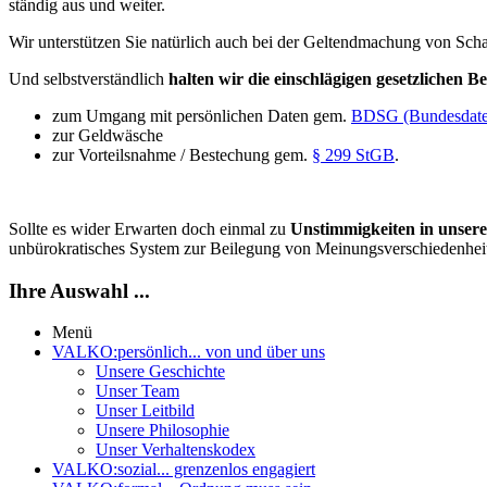
ständig aus und weiter.
Wir unterstützen Sie natürlich auch bei der Geltendmachung von Scha
Und selbstverständlich
halten wir die einschlägigen gesetzlichen 
zum Umgang mit persönlichen Daten gem.
BDSG (Bundesdaten
zur Geldwäsche
zur Vorteilsnahme / Bestechung gem.
§ 299 StGB
.
Sollte es wider Erwarten doch einmal zu
Unstimmigkeiten in unser
unbürokratisches System zur Beilegung von Meinungsverschiedenhei
Ihre Auswahl ...
Menü
VALKO:persönlich
... von und über uns
Unsere Geschichte
Unser Team
Unser Leitbild
Unsere Philosophie
Unser Verhaltenskodex
VALKO:sozial
... grenzenlos engagiert