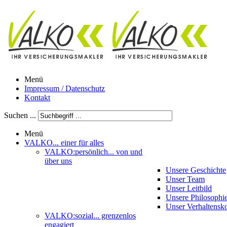
Menü
Impressum / Datenschutz
Kontakt
Suchen ...
Menü
VALKO
... einer für alles
VALKO:persönlich
... von und
über uns
Unsere Geschichte
Unser Team
Unser Leitbild
Unsere Philosophi
Unser Verhaltensk
VALKO:sozial
... grenzenlos
engagiert