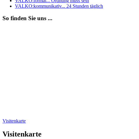
VALKO:formal
... Ordnung muss sein
VALKO:kommunikativ
... 24 Stunden täglich
So finden Sie uns ...
Visitenkarte
Visitenkarte