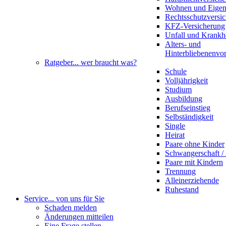
Wohnen und Eige
Rechtsschutzversi
KFZ-Versicherung
Unfall und Krankh
Alters- und
Hinterbliebenenvo
Ratgeber
... wer braucht was?
Schule
Volljährigkeit
Studium
Ausbildung
Berufseinstieg
Selbständigkeit
Single
Heirat
Paare ohne Kinder
Schwangerschaft 
Paare mit Kindern
Trennung
Alleinerziehende
Ruhestand
Service
... von uns für Sie
Schaden melden
Änderungen mitteilen
Eine Frage stellen