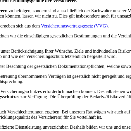
icht Erfüllungsgehilfe der Versicherer.
rern
zu befolgen, sondern sind ausschließlich der Sachwalter unserer 
den könnten, lassen wir nicht zu. Dies gilt insbesondere auch für umsa
g ergeben sich aus dem
Versicherungsvertragsgesetz (VVG)
.
achten wir die einschlägigen gesetzlichen Bestimmungen und die Verei
unter Berücksichtigung Ihrer Wünsche, Ziele und individuellen Risikov
 und wie der Versicherungsschutz letztendlich hergestellt wird.
ter Beachtung der gesetzlichen Dokumentationspflichten, welche sowo
etreuung übernommenen Verträgen ist gesetzlich nicht geregelt und erg
htsprechung.
Versicherungsschutzes erforderlich machen können. Deshalb stehen wir
gsschutzes
zur Verfügung. Die Überprüfung der Bedarfs-/Risikoverhältn
uch Verschlechterungen ergeben. Bei unserem Rat wägen wir auch auf 
lungsqualität des Versicherers) für Sie vorteilhaft ist.
lifizierte Dienstleistung unverzichtbar. Deshalb bilden wir uns und u