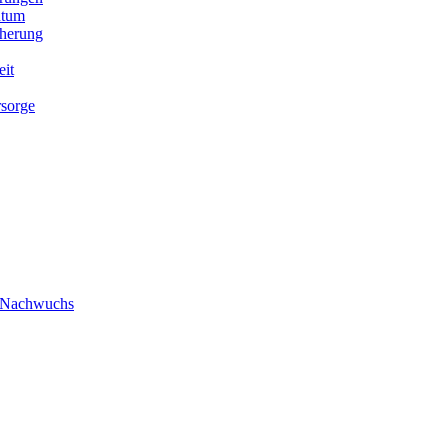
ntum
cherung
eit
rsorge
/ Nachwuchs