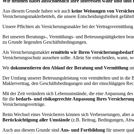
Wir nehmen dabei ausschließlich Ihre Interessen wahr und sind n
Aus diesem Grunde haben wir auch
keine Weisungen von Versiche
Versicherungsmaklerbetrieb, die unsere Entscheidungsfreiheit gefähr
Unsere Pflichten als Versicherungsmakler bei der Vertragsvermittlun
Bei unseren Beratungs-, Vermittlungs- und Betreuungstätigkeiten be
zu Grunde liegenden Geschäftsbedingungen.
Als Versicherungsmakler
ermitteln wir Ihren Versicherungsbedarf
Versicherungsschutz aussehen sollte. Allein Sie entscheiden, wann, wo
Wir
dokumentieren den Ablauf der Beratung und Vermittlung
un
Der Umfang unserer Betreuungsleistung von vermittelten und in die B
Maklervertrag, den Geschäftsbedingungen und der einschlägigen Rec
Mit der Zeit verändern sich Lebensumstände, die eine Anpassung des 
für die
bedarfs- und risikogerechte Anpassung Ihres Versicherun
Versicherungsverträge.
Beim Wechsel eines Versicherers können sich Verbesserungen, aber a
Berücksichtigung aller Umstände
(z.B. Beitrag, Bedingungen, Abwick
Auch aus diesem Grunde sind
Aus- und Fortbildung
für unsere qua