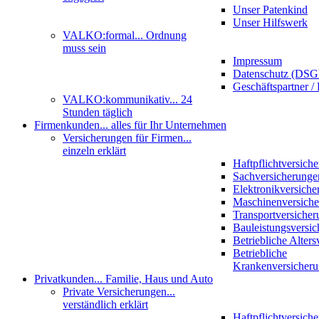
Unser Patenkind
Unser Hilfswerk
VALKO:formal
... Ordnung
muss sein
Impressum
Datenschutz (DS
Geschäftspartner / 
VALKO:kommunikativ
... 24
Stunden täglich
Firmenkunden
... alles für Ihr Unternehmen
Versicherungen für Firmen
...
einzeln erklärt
Haftpflichtversich
Sachversicherunge
Elektronikversiche
Maschinenversich
Transportversicher
Bauleistungsversi
Betriebliche Alter
Betriebliche
Krankenversicher
Privatkunden
... Familie, Haus und Auto
Private Versicherungen
...
verständlich erklärt
Haftpflichtversich