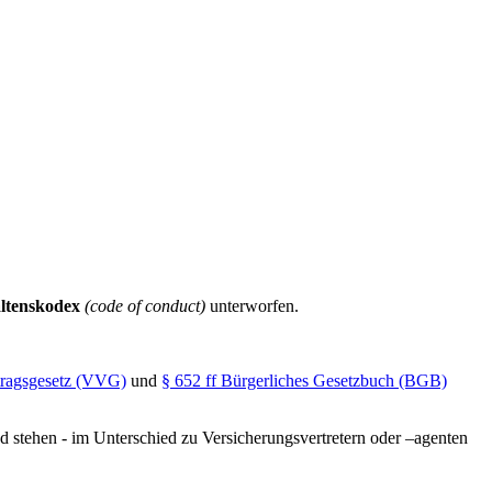
altenskodex
(c
ode of conduct
)
unterworfen.
tragsgesetz (VVG)
und
§ 652 ff Bürgerliches Gesetzbuch (BGB)
d stehen - im Unterschied zu Versicherungsvertretern oder –agenten