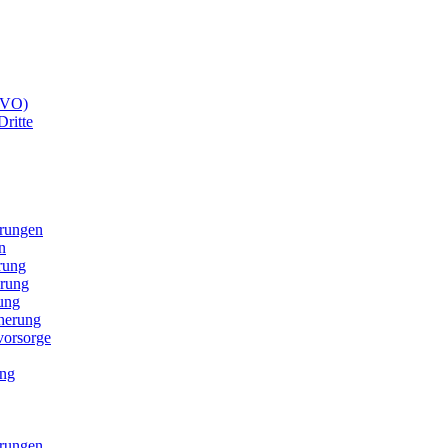
GVO)
Dritte
erungen
n
rung
erung
ung
cherung
svorsorge
ung
erungen