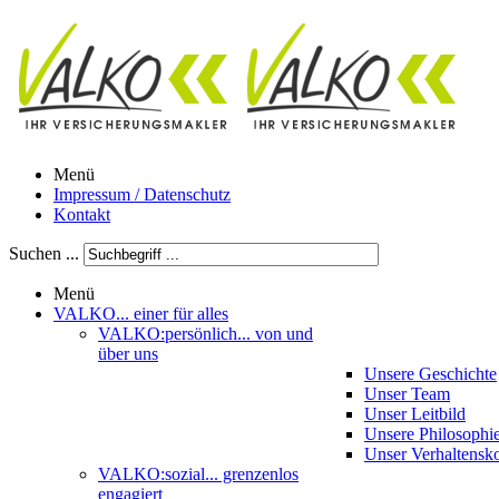
Menü
Impressum / Datenschutz
Kontakt
Suchen ...
Menü
VALKO
... einer für alles
VALKO:persönlich
... von und
über uns
Unsere Geschichte
Unser Team
Unser Leitbild
Unsere Philosophi
Unser Verhaltensk
VALKO:sozial
... grenzenlos
engagiert