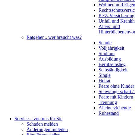
Wohnen und Eige
Rechtsschutzversi
KFZ-Versicherung
Unfall und Krankh
Alters- und
Hinterbliebenenvo
Ratgeber
... wer braucht was?
Schule
Volljährigkeit
Studium
Ausbildung
Berufseinstieg
Selbständigkeit
Single
Heirat
Paare ohne Kinder
Schwangerschaft 
Paare mit Kindern
Trennung
Alleinerziehende
Ruhestand
Service
... von uns für Sie
Schaden melden
Änderungen mitteilen
Eine Frage stellen