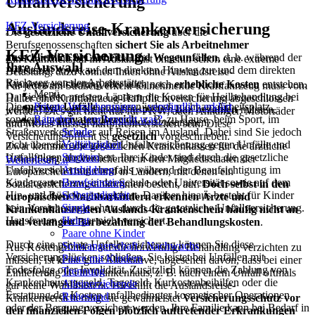
Unfallversicherung
Auslandsreise-Krankenversicherung
KFZ-Versicherung
Die
gesetzliche Unfallversicherung
über die
Berufsgenossenschaften
sichert Sie als Arbeitnehmer
KFZ-Versicherung
ausschließlich bei Arbeits- und Wege­unfällen
, d. h. während der
Ein Krankheitsfall im Ausland ist ohnehin schon eine extreme
Ihre Auswahl ...
Arbeits­zeit sowie auf dem direkten Hinweg zur und dem direkten
Belastung, dazu können Ihnen ohne Auslandsreise-
Rückweg von der Arbeitsstätte.
Krankenversicherung aber auch noch
erhebliche Kosten
entstehen.
Für jedes am Straßenverkehr teilnehmende Kraftfahrzeug muss vom
Menü
Da Sie in den meisten Ländern die Kosten für Heilbehandlung bei
Halter eine Kraftfahrzeug-Haftpflichtversicherung abgeschlossen
Die
meisten Unfälle
passieren jedoch nicht am Arbeitsplatz,
Private Versicherungen
... verständlich erklärt
jedem Arzt- oder Krankenhausbesuch
bar bezahlen
müssen,
werden. Dies gilt nicht nur für PKW; auch Anhänger, Motorräder
sondern im
privaten
Bereich
, z. B. zu Hause, beim Sport, im
Ratgeber
... wer braucht was?
kommen schnell größere Summen zusammen.
und Mofas müssen haftpflichtversichert sein. Diese
Straßenverkehr oder auf Reisen im Ausland. Dabei sind Sie jedoch
Schule
Versicherungspflicht ist
gesetzlich
vorgeschrieben.
nicht über die gesetzliche Unfallversicherung gegen Unfälle und
Volljährigkeit
Zwar kommen die gesetzlichen Krankenkassen für die ärztliche
Unfallfolgen abgesichert. Ihre Kinder sind durch die gesetzliche
Studium
Behandlung der Versicherten in den Mitgliedsstaaten der
Weiterlesen ...
Unfallversicherung ebenfalls während der Beaufsichtigung im
Ausbildung
Europäischen Union und in Ländern, mit denen ein
Kindergarten bzw. in der Schule oder Universität sowie auf dem
Berufseinstieg
Sozialversicherungsabkommen besteht, auf.
Doch selbst in den
Hin- und Rückweg versichert. Darüber hinaus besteht für Kinder
Selbständigkeit
europäischen Nachbarländern erkennen Ärzte und
kein Versicherungsschutz durch die gesetzliche Unfallversicherung.
Single
Krankenhäuser den Auslands-Krankenschein häufig nicht an
Hausfrauen sind gar nicht versichert.
Heirat
und verlangen Barbezahlung der Behandlungskosten
.
Paare ohne Kinder
Durch eine private Unfallversicherung können Sie diese
Schwangerschaft / Nachwuchs
Aus Kostengründen auf die notwendige Behandlung verzichten zu
Versicherungslücken schließen. Sie leistet bei Unfällen mit
Paare mit Kindern
müssen, ist keine gute Alternative, abgesehen davon, dass bei einer
Todesfolge oder Invalidität. Zusätzlich können die Zahlung von
Trennung
Einlieferung in ein Krankenhaus, z. B. nach einem Unfall oftmals
Krankenhaustagegeld, Tagegeld, Kurkostenbeihilfen oder die
Alleinerziehende
gar keine Wahl besteht. Hier hilft die Auslandsreise-
Erstattung der Kosten unfallbedingter kosmetischer Operationen
Ruhestand
Krankenversicherung: sie gewährleistet
Versicherungsschutz vor
oder der Bergung versichert werden. Ihre Familie kann bei Bedarf in
den finanziellen Folgen plötzlich auftretender Erkrankungen