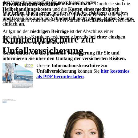
den Versicherungsschutz eingeschlossen werden.
Privatkunden-Hotline
während kurzfristiger Auslandsaufenthalte
. Durch sie sind die
Heilbehandlungskosten
und die
Kosten eines medizinisch
Wir helfen Ihnen gerne bei der Wahl des richtigen Anbieters
notwendigen Rücktransportes
bei
privaten Reisen
von bis zu
und lassen Sie auch im Schadenfall nicht alleine. Rufen Sie uns
sechs bis acht Wochen sowie bei kurzen
Geschäftsreisen
versichert.
einfach an.
Aufgrund der
niedrigen Beiträge
ist der Abschluss einer
Kundenbroschüre zur
Auslandsreise-Krankenversicherung
bereits bei einer einzigen
Auslandsreise empfehlenswert
.
Unfallversicherung
Gerne finden wir die passende Versicherung für Sie und
informieren Sie über den Umfang der versicherten Risiken.
Unsere
Informationsbroschüre zur
Unfallversicherung
können Sie
hier kostenlos
als PDF herunterladen
.