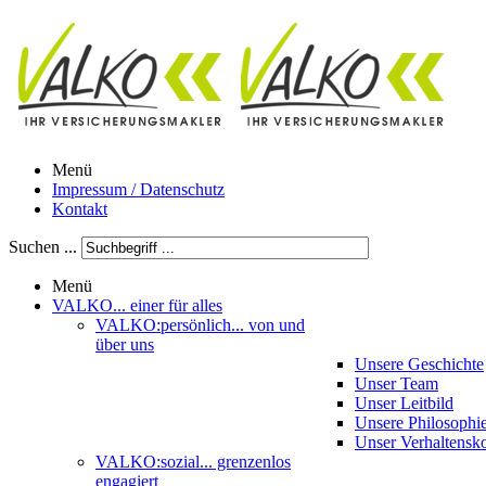
Menü
Impressum / Datenschutz
Kontakt
Suchen ...
Menü
VALKO
... einer für alles
VALKO:persönlich
... von und
über uns
Unsere Geschichte
Unser Team
Unser Leitbild
Unsere Philosophi
Unser Verhaltensk
VALKO:sozial
... grenzenlos
engagiert