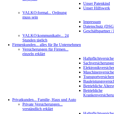
Unser Patenkind
Unser Hilfswerk
VALKO:formal
... Ordnung
muss sein
Impressum
Datenschutz (DS
Geschäftspartner / 
VALKO:kommunikativ
... 24
Stunden täglich
Firmenkunden
... alles für Ihr Unternehmen
Versicherungen für Firmen
...
einzeln erklärt
Haftpflichtversich
Sachversicherunge
Elektronikversiche
Maschinenversich
Transportversicher
Bauleistungsversi
Betriebliche Alter
Betriebliche
Krankenversicher
Privatkunden
... Familie, Haus und Auto
Private Versicherungen
...
verständlich erklärt
Haftpflichtversich