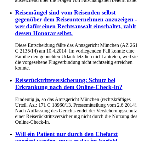
ausreichend über die Folgen von Falschangaben belehrt habe.
Reisemängel sind vom Reisenden selbst
gegenüber dem Reiseunternehmen anzuzeigen -
wer dafür einen Rechtsanwalt einschaltet, zahlt
dessen Honorar selbst.
Diese Entscheidung fällte das Amtsgericht München (AZ 261
C 2135/14) am 10.4.2014. Im vorliegenden Fall konnte eine
Familie den gebuchten Urlaub letztlich nicht antreten, weil sie
die vorgesehene Flugverbindung nicht rechtzeitig erreichen
konnte.
Reiserücktrittsversicherung: Schutz bei
Erkrankung nach dem Online-Check-In?
Eindeutig ja, so das Amtsgericht München (rechtskräftiges
Urteil, Az.: 171 C 18960/13, Pressemitteilung vom 2.6.2014).
Nach Auffassung des Gerichts endet der Versicherungsschutz
einer Reiserücktrittsversicherung nicht durch die Nutzung des
Online-Check-In.
Will ein Patient nur durch den Chefarzt
operiert werden, muss er das im Vorfeld