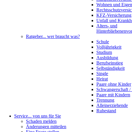
Wohnen und Eige
Rechtsschutzversi
KFZ-Versicherung
Unfall und Krankh
Alters- und
Hinterbliebenenvo
Ratgeber
... wer braucht was?
Schule
Volljährigkeit
Studium
Ausbildung
Berufseinstieg
Selbständigkeit
Single
Heirat
Paare ohne Kinder
Schwangerschaft 
Paare mit Kindern
Trennung
Alleinerziehende
Ruhestand
Service
... von uns für Sie
Schaden melden
Änderungen mitteilen
Eine Frage stellen