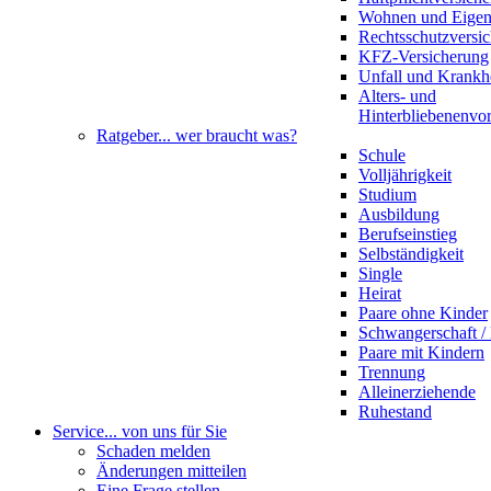
Wohnen und Eige
Rechtsschutzversi
KFZ-Versicherung
Unfall und Krankh
Alters- und
Hinterbliebenenvo
Ratgeber
... wer braucht was?
Schule
Volljährigkeit
Studium
Ausbildung
Berufseinstieg
Selbständigkeit
Single
Heirat
Paare ohne Kinder
Schwangerschaft 
Paare mit Kindern
Trennung
Alleinerziehende
Ruhestand
Service
... von uns für Sie
Schaden melden
Änderungen mitteilen
Eine Frage stellen