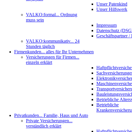
Unser Patenkind
Unser Hilfswerk
VALKO:formal
... Ordnung
muss sein
Impressum
Datenschutz (DS
Geschäftspartner / 
VALKO:kommunikativ
... 24
Stunden täglich
Firmenkunden
... alles für Ihr Unternehmen
Versicherungen für Firmen
...
einzeln erklärt
Haftpflichtversich
Sachversicherunge
Elektronikversiche
Maschinenversich
Transportversicher
Bauleistungsversi
Betriebliche Alter
Betriebliche
Krankenversicher
Privatkunden
... Familie, Haus und Auto
Private Versicherungen
...
verständlich erklärt
Haftpflichtversich