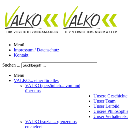
Menü
Impressum / Datenschutz
Kontakt
Suchen ...
Menü
VALKO
... einer für alles
VALKO:persönlich
... von und
über uns
Unsere Geschichte
Unser Team
Unser Leitbild
Unsere Philosophi
Unser Verhaltensk
VALKO:sozial
... grenzenlos
engagiert