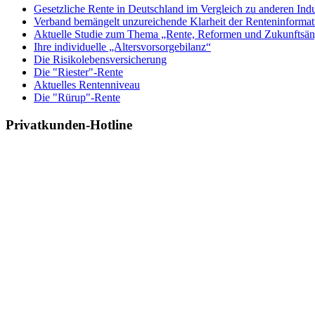
Gesetzliche Rente in Deutschland im Vergleich zu anderen Indu
Verband bemängelt unzureichende Klarheit der Renteninformat
Aktuelle Studie zum Thema „Rente, Reformen und Zukunftsän
Ihre individuelle „Altersvorsorgebilanz“
Die Risikolebensversicherung
Die "Riester"-Rente
Aktuelles Rentenniveau
Die "Rürup"-Rente
Privatkunden-Hotline