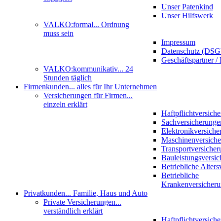
Unser Patenkind
Unser Hilfswerk
VALKO:formal
... Ordnung
muss sein
Impressum
Datenschutz (DS
Geschäftspartner / 
VALKO:kommunikativ
... 24
Stunden täglich
Firmenkunden
... alles für Ihr Unternehmen
Versicherungen für Firmen
...
einzeln erklärt
Haftpflichtversich
Sachversicherunge
Elektronikversiche
Maschinenversich
Transportversicher
Bauleistungsversi
Betriebliche Alter
Betriebliche
Krankenversicher
Privatkunden
... Familie, Haus und Auto
Private Versicherungen
...
verständlich erklärt
Haftpflichtversich