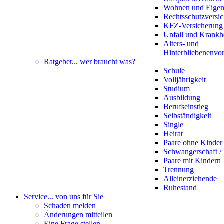
Wohnen und Eige
Rechtsschutzversi
KFZ-Versicherung
Unfall und Krankh
Alters- und
Hinterbliebenenvo
Ratgeber
... wer braucht was?
Schule
Volljährigkeit
Studium
Ausbildung
Berufseinstieg
Selbständigkeit
Single
Heirat
Paare ohne Kinder
Schwangerschaft 
Paare mit Kindern
Trennung
Alleinerziehende
Ruhestand
Service
... von uns für Sie
Schaden melden
Änderungen mitteilen
Eine Frage stellen