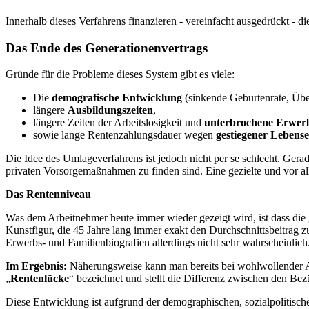
Innerhalb dieses Verfahrens finanzieren - vereinfacht ausgedrückt -
Das Ende des Generationenvertrags
Gründe für die Probleme dieses System gibt es viele:
Die
demografische Entwicklung
(sinkende Geburtenrate, Übe
längere
Ausbildungszeiten
,
längere Zeiten der Arbeitslosigkeit und
unterbrochene Erwerb
sowie lange Rentenzahlungsdauer wegen
gestiegener Lebens
Die Idee des Umlageverfahrens ist jedoch nicht per se schlecht. Gera
privaten Vorsorgemaßnahmen zu finden sind. Eine gezielte und vor al
Das Rentenniveau
Was dem Arbeitnehmer heute immer wieder gezeigt wird, ist dass die g
Kunstfigur, die 45 Jahre lang immer exakt den Durchschnittsbeitrag z
Erwerbs- und Familienbiografien allerdings nicht sehr wahrscheinlich
Im Ergebnis
:
Näherungsweise kann man bereits bei wohlwollender
„
Rentenlücke
“ bezeichnet und stellt die Differenz zwischen den B
Diese Entwicklung ist aufgrund der demographischen, sozialpoliti