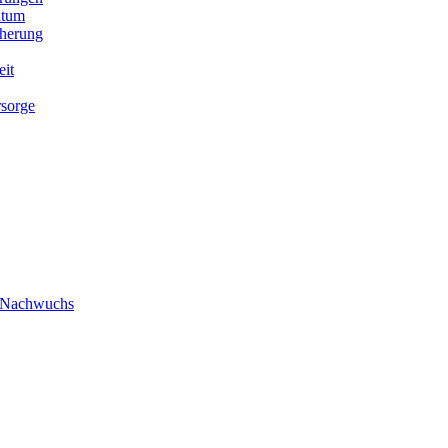
ntum
cherung
eit
rsorge
/ Nachwuchs