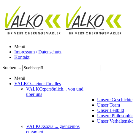
Menü
Impressum / Datenschutz
Kontakt
Suchen ...
Menü
VALKO
... einer für alles
VALKO:persönlich
... von und
über uns
Unsere Geschichte
Unser Team
Unser Leitbild
Unsere Philosophi
Unser Verhaltensk
VALKO:sozial
... grenzenlos
engagiert