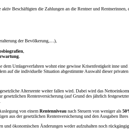
 die aktiv Beschäftigten die Zahlungen an die Rentner und Rentnerinnen
ralterung der Bevölkerung,…),
sbiografien
,
erwartung
.
de dem Umlageverfahren wohnt eine gewisse Krisenfestigkeit inne und s
lem auf die individuelle Situation abgestimmte Auswahl dieser privat
esetzliche Altersrente weiter fallen wird. Dabei wird das Nettoeinkom
ur gesetzlichen Rentenversicherung (auf Grund des jährlich festgesetzte
.
 Auslegung von einem
Rentenniveau
nach Steuern von weniger als
50%
ezügen aus der gesetzlichen Rentenversicherung und den Ausgaben Ihre
schen und ökonomischen Änderungen weder aufzuhalten noch rückgängi