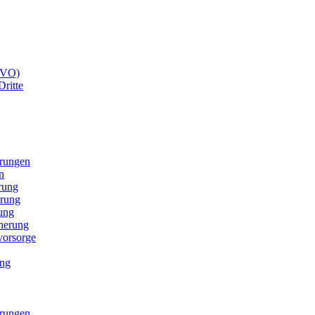
GVO)
Dritte
erungen
n
rung
erung
ung
cherung
svorsorge
ung
erungen