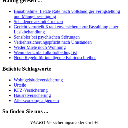
Häufig gelesen ...
Bauabnahme: Letzte Rate nach vollständiger Fertigstellung
und Mängelbeseitigung
Schadenersatz mit Grenzen
Gericht verurteilt Krankenversicherer zur Bezahlung einer
Lasikbehandlung
Sensibler bei psychischen Störungen
Verkehrssicherungspflicht nach Umständen
Weder Miete noch Wohnung
Wenn der Unfall alkoholbedingt ist
Neue Regeln für intelligente Fahrtenschreiber
Beliebte Schlagworte
Wohngebäudeversicherung
Urteile
KFZ-Versicherung
Hausratversicherung
Altersvorsorge allgemein
So finden Sie uns ...
VALKO
Versicherungsmakler GmbH