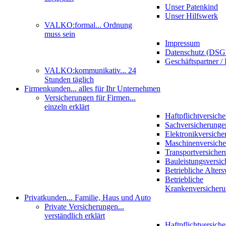
Unser Patenkind
Unser Hilfswerk
VALKO:formal
... Ordnung
muss sein
Impressum
Datenschutz (DS
Geschäftspartner / 
VALKO:kommunikativ
... 24
Stunden täglich
Firmenkunden
... alles für Ihr Unternehmen
Versicherungen für Firmen
...
einzeln erklärt
Haftpflichtversich
Sachversicherunge
Elektronikversiche
Maschinenversich
Transportversicher
Bauleistungsversi
Betriebliche Alter
Betriebliche
Krankenversicher
Privatkunden
... Familie, Haus und Auto
Private Versicherungen
...
verständlich erklärt
Haftpflichtversich