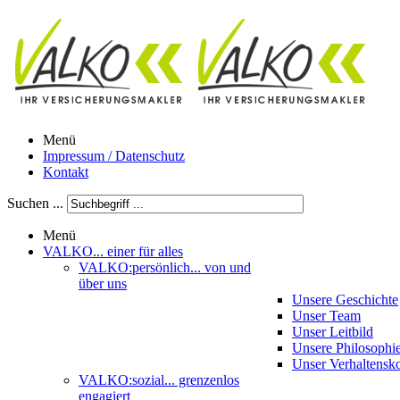
Menü
Impressum / Datenschutz
Kontakt
Suchen ...
Menü
VALKO
... einer für alles
VALKO:persönlich
... von und
über uns
Unsere Geschichte
Unser Team
Unser Leitbild
Unsere Philosophi
Unser Verhaltensk
VALKO:sozial
... grenzenlos
engagiert