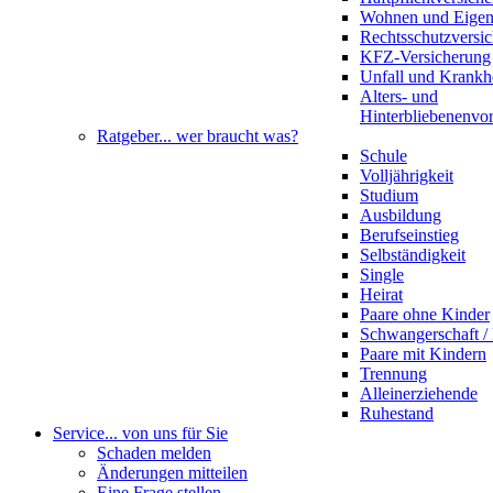
Wohnen und Eige
Rechtsschutzversi
KFZ-Versicherung
Unfall und Krankh
Alters- und
Hinterbliebenenvo
Ratgeber
... wer braucht was?
Schule
Volljährigkeit
Studium
Ausbildung
Berufseinstieg
Selbständigkeit
Single
Heirat
Paare ohne Kinder
Schwangerschaft 
Paare mit Kindern
Trennung
Alleinerziehende
Ruhestand
Service
... von uns für Sie
Schaden melden
Änderungen mitteilen
Eine Frage stellen