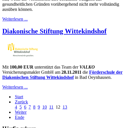
gesundheitlichen Gründen vorübergehend nicht mehr vollständig
ausüben können.
Weiterlesen ...
Diakonische Stiftung Wittekindshof
Mit
100,00 EUR
unterstützt das Team der
VALKO
Versicherungsmakler GmbH am
28.11.2011
die
Förderschule der
Diakonischen Stiftung Wittekindshof
in Bad Oeynhausen.
Weiterlesen ...
Start
Zurück
4
5
6
7
8
9
10
11
12
13
Weiter
Ende