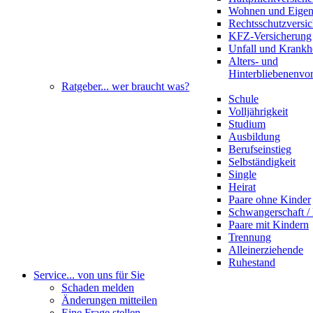
Wohnen und Eige
Rechtsschutzversi
KFZ-Versicherung
Unfall und Krankh
Alters- und
Hinterbliebenenvo
Ratgeber
... wer braucht was?
Schule
Volljährigkeit
Studium
Ausbildung
Berufseinstieg
Selbständigkeit
Single
Heirat
Paare ohne Kinder
Schwangerschaft 
Paare mit Kindern
Trennung
Alleinerziehende
Ruhestand
Service
... von uns für Sie
Schaden melden
Änderungen mitteilen
Eine Frage stellen