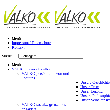
Menü
Impressum / Datenschutz
Kontakt
Suchen ...
Menü
VALKO
... einer für alles
VALKO:persönlich
... von und
über uns
Unsere Geschichte
Unser Team
Unser Leitbild
Unsere Philosophi
Unser Verhaltensk
VALKO:sozial
... grenzenlos
engagiert