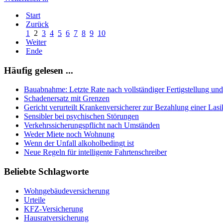
Start
Zurück
1
2
3
4
5
6
7
8
9
10
Weiter
Ende
Häufig gelesen ...
Bauabnahme: Letzte Rate nach vollständiger Fertigstellung un
Schadenersatz mit Grenzen
Gericht verurteilt Krankenversicherer zur Bezahlung einer La
Sensibler bei psychischen Störungen
Verkehrssicherungspflicht nach Umständen
Weder Miete noch Wohnung
Wenn der Unfall alkoholbedingt ist
Neue Regeln für intelligente Fahrtenschreiber
Beliebte Schlagworte
Wohngebäudeversicherung
Urteile
KFZ-Versicherung
Hausratversicherung