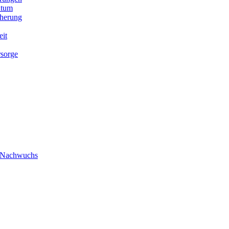
ntum
cherung
eit
rsorge
/ Nachwuchs