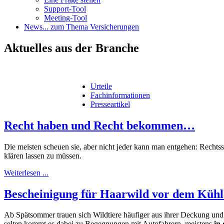
Support-Tool
Meeting-Tool
News
... zum Thema Versicherungen
Aktuelles
aus der Branche
Urteile
Fachinformationen
Presseartikel
Recht haben und Recht bekommen…
Die meisten scheuen sie, aber nicht jeder kann man entgehen: Rechtsst
klären lassen zu müssen.
Weiterlesen ...
Bescheinigung für Haarwild vor dem Kühl
Ab Spätsommer trauen sich Wildtiere häufiger aus ihrer Deckung un
selten kommt es dabei zu Begegnungen mit Autofahrern, meistens
in