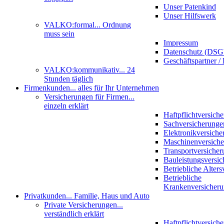
Unser Patenkind
Unser Hilfswerk
VALKO:formal
... Ordnung
muss sein
Impressum
Datenschutz (DS
Geschäftspartner / 
VALKO:kommunikativ
... 24
Stunden täglich
Firmenkunden
... alles für Ihr Unternehmen
Versicherungen für Firmen
...
einzeln erklärt
Haftpflichtversich
Sachversicherunge
Elektronikversiche
Maschinenversich
Transportversicher
Bauleistungsversi
Betriebliche Alter
Betriebliche
Krankenversicher
Privatkunden
... Familie, Haus und Auto
Private Versicherungen
...
verständlich erklärt
Haftpflichtversich