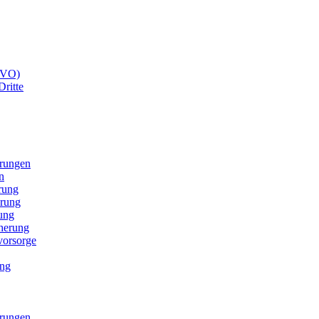
GVO)
Dritte
erungen
n
rung
erung
ung
cherung
svorsorge
ung
erungen