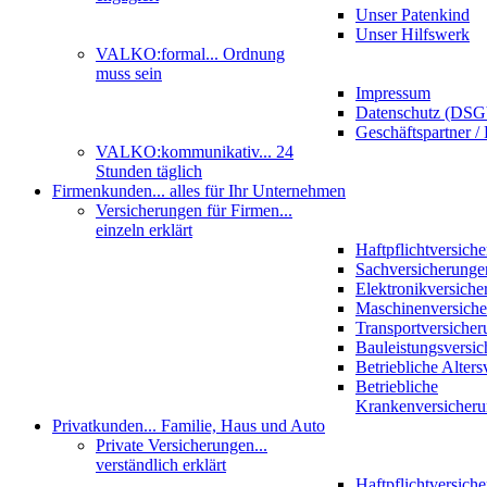
Unser Patenkind
Unser Hilfswerk
VALKO:formal
... Ordnung
muss sein
Impressum
Datenschutz (DS
Geschäftspartner / 
VALKO:kommunikativ
... 24
Stunden täglich
Firmenkunden
... alles für Ihr Unternehmen
Versicherungen für Firmen
...
einzeln erklärt
Haftpflichtversich
Sachversicherunge
Elektronikversiche
Maschinenversich
Transportversicher
Bauleistungsversi
Betriebliche Alter
Betriebliche
Krankenversicher
Privatkunden
... Familie, Haus und Auto
Private Versicherungen
...
verständlich erklärt
Haftpflichtversich