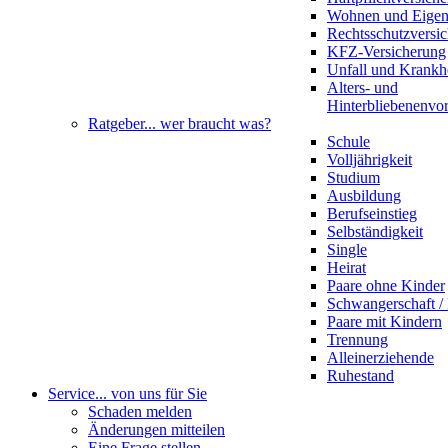
Wohnen und Eige
Rechtsschutzversi
KFZ-Versicherung
Unfall und Krankh
Alters- und
Hinterbliebenenvo
Ratgeber
... wer braucht was?
Schule
Volljährigkeit
Studium
Ausbildung
Berufseinstieg
Selbständigkeit
Single
Heirat
Paare ohne Kinder
Schwangerschaft 
Paare mit Kindern
Trennung
Alleinerziehende
Ruhestand
Service
... von uns für Sie
Schaden melden
Änderungen mitteilen
Eine Frage stellen