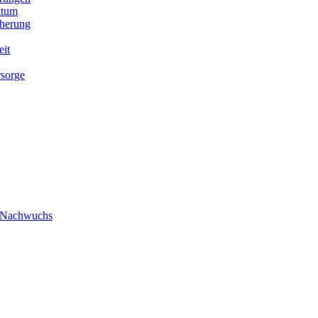
ntum
cherung
eit
rsorge
/ Nachwuchs