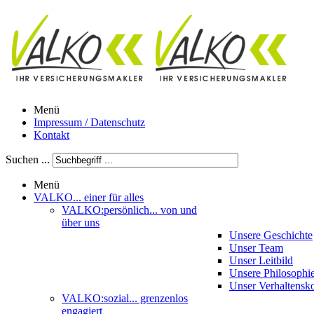
Menü
Impressum / Datenschutz
Kontakt
Suchen ...
Menü
VALKO
... einer für alles
VALKO:persönlich
... von und
über uns
Unsere Geschichte
Unser Team
Unser Leitbild
Unsere Philosophi
Unser Verhaltensk
VALKO:sozial
... grenzenlos
engagiert