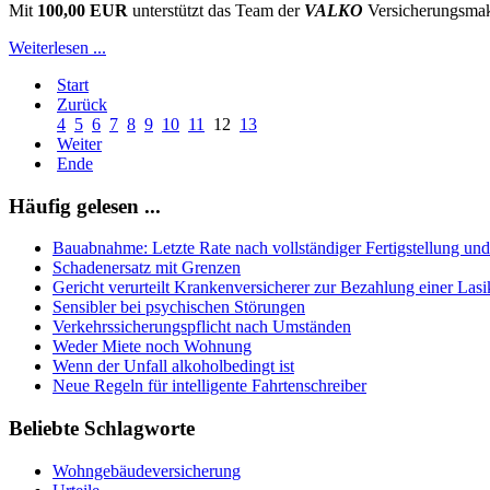
Mit
100,00 EUR
unterstützt das Team der
VALKO
Versicherungsm
Weiterlesen ...
Start
Zurück
4
5
6
7
8
9
10
11
12
13
Weiter
Ende
Häufig gelesen ...
Bauabnahme: Letzte Rate nach vollständiger Fertigstellung un
Schadenersatz mit Grenzen
Gericht verurteilt Krankenversicherer zur Bezahlung einer La
Sensibler bei psychischen Störungen
Verkehrssicherungspflicht nach Umständen
Weder Miete noch Wohnung
Wenn der Unfall alkoholbedingt ist
Neue Regeln für intelligente Fahrtenschreiber
Beliebte Schlagworte
Wohngebäudeversicherung