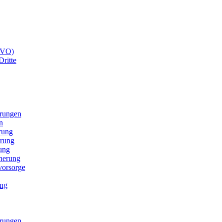
GVO)
Dritte
erungen
n
rung
erung
ung
cherung
svorsorge
ung
erungen