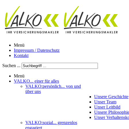
Menü
Impressum / Datenschutz
Kontakt
Suchen ...
Menü
VALKO
... einer für alles
VALKO:persönlich
... von und
über uns
Unsere Geschichte
Unser Team
Unser Leitbild
Unsere Philosophi
Unser Verhaltensk
VALKO:sozial
... grenzenlos
engagiert