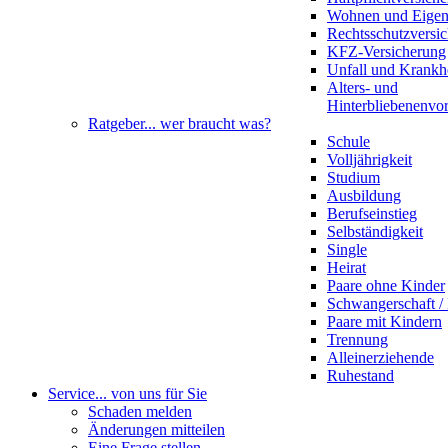
Wohnen und Eige
Rechtsschutzversi
KFZ-Versicherung
Unfall und Krankh
Alters- und
Hinterbliebenenvo
Ratgeber
... wer braucht was?
Schule
Volljährigkeit
Studium
Ausbildung
Berufseinstieg
Selbständigkeit
Single
Heirat
Paare ohne Kinder
Schwangerschaft 
Paare mit Kindern
Trennung
Alleinerziehende
Ruhestand
Service
... von uns für Sie
Schaden melden
Änderungen mitteilen
Eine Frage stellen