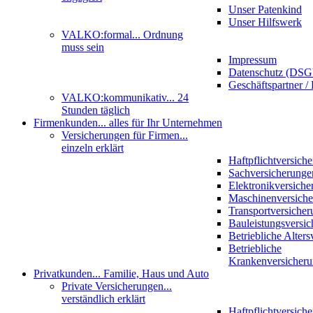
Unser Patenkind
Unser Hilfswerk
VALKO:formal
... Ordnung
muss sein
Impressum
Datenschutz (DS
Geschäftspartner / 
VALKO:kommunikativ
... 24
Stunden täglich
Firmenkunden
... alles für Ihr Unternehmen
Versicherungen für Firmen
...
einzeln erklärt
Haftpflichtversich
Sachversicherunge
Elektronikversiche
Maschinenversich
Transportversicher
Bauleistungsversi
Betriebliche Alter
Betriebliche
Krankenversicher
Privatkunden
... Familie, Haus und Auto
Private Versicherungen
...
verständlich erklärt
Haftpflichtversich