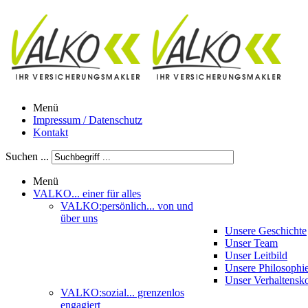
Menü
Impressum / Datenschutz
Kontakt
Suchen ...
Menü
VALKO
... einer für alles
VALKO:persönlich
... von und
über uns
Unsere Geschichte
Unser Team
Unser Leitbild
Unsere Philosophi
Unser Verhaltensk
VALKO:sozial
... grenzenlos
engagiert