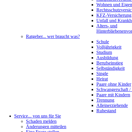
Wohnen und Eige
Rechtsschutzversi
KFZ-Versicherung
Unfall und Krankh
Alters- und
Hinterbliebenenvo
Ratgeber
... wer braucht was?
Schule
Volljährigkeit
Studium
Ausbildung
Berufseinstieg
Selbständigkeit
Single
Heirat
Paare ohne Kinder
Schwangerschaft 
Paare mit Kindern
Trennung
Alleinerziehende
Ruhestand
Service
... von uns für Sie
Schaden melden
Änderungen mitteilen
Eine Frage stellen