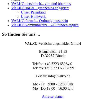
VALKO:persönlich
... von und über uns
VALKO:sozial
... grenzenlos engagiert
Unser Patenkind
Unser Hilfswerk
VALKO:formal
... Ordnung muss sein
VALKO:kommunikativ
... 24 Stunden täglich
So finden Sie uns ...
VALKO
Versicherungsmakler GmbH
Bismarckstr. 21-23
D-32257 Bünde
Telefon:
+49 5223 65964 0
Telefax:
+49 5223 65964 99
E-Mail:
info@valko.de
Mo - Fr 9:00 - 12:00 Uhr
Mo - Do 13:00 - 16:00 Uhr
Anreise planen