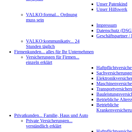
Unser Patenkind
Unser Hilfswerk
VALKO:formal
... Ordnung
muss sein
Impressum
Datenschutz (DS
Geschäftspartner / 
VALKO:kommunikativ
... 24
Stunden täglich
Firmenkunden
... alles für Ihr Unternehmen
Versicherungen für Firmen
...
einzeln erklärt
Haftpflichtversich
Sachversicherunge
Elektronikversiche
Maschinenversich
Transportversicher
Bauleistungsversi
Betriebliche Alter
Betriebliche
Krankenversicher
Privatkunden
... Familie, Haus und Auto
Private Versicherungen
...
verständlich erklärt
Haftpflichtversich