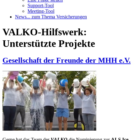
Support-Tool
Meeting-Tool
News
... zum Thema Versicherungen
VALKO-Hilfswerk:
Unterstützte Projekte
Gesellschaft der Freunde der MHH e.V.
Gerne hat das Team der
VALKO
die Nominierung zur
ALS Ice