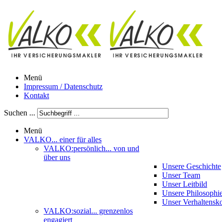
Menü
Impressum / Datenschutz
Kontakt
Suchen ...
Menü
VALKO
... einer für alles
VALKO:persönlich
... von und
über uns
Unsere Geschichte
Unser Team
Unser Leitbild
Unsere Philosophi
Unser Verhaltensk
VALKO:sozial
... grenzenlos
engagiert