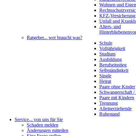
Wohnen und Eige
Rechtsschutzversi
KFZ-Versicherung
Unfall und Krankh
Alters- und
Hinterbliebenenvo
Ratgeber
... wer braucht was?
Schule
Volljährigkeit
Studium
Ausbildung
Berufseinstieg
Selbständigkeit
Single
Heirat
Paare ohne Kinder
Schwangerschaft 
Paare mit Kindern
Trennung
Alleinerziehende
Ruhestand
Service
... von uns für Sie
Schaden melden
Änderungen mitteilen
Eine Frage stellen