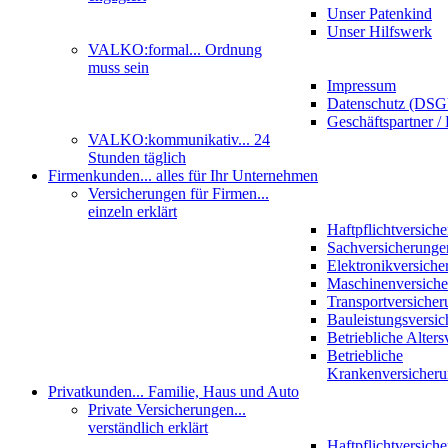
Unser Patenkind
Unser Hilfswerk
VALKO:formal
... Ordnung
muss sein
Impressum
Datenschutz (DS
Geschäftspartner / 
VALKO:kommunikativ
... 24
Stunden täglich
Firmenkunden
... alles für Ihr Unternehmen
Versicherungen für Firmen
...
einzeln erklärt
Haftpflichtversich
Sachversicherunge
Elektronikversiche
Maschinenversich
Transportversicher
Bauleistungsversi
Betriebliche Alter
Betriebliche
Krankenversicher
Privatkunden
... Familie, Haus und Auto
Private Versicherungen
...
verständlich erklärt
Haftpflichtversich