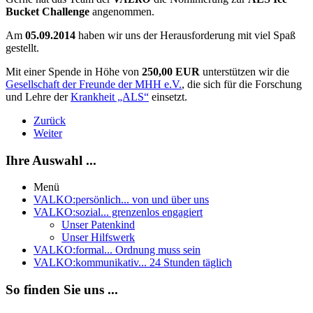
Bucket Challenge
angenommen.
Am
05.09.2014
haben wir uns der Herausforderung mit viel Spaß
gestellt.
Mit einer Spende in Höhe von
250,00 EUR
unterstützen wir die
Gesellschaft der Freunde der MHH e.V.
, die sich für die Forschung
und Lehre der
Krankheit „ALS“
einsetzt.
Zurück
Weiter
Ihre Auswahl ...
Menü
VALKO:persönlich
... von und über uns
VALKO:sozial
... grenzenlos engagiert
Unser Patenkind
Unser Hilfswerk
VALKO:formal
... Ordnung muss sein
VALKO:kommunikativ
... 24 Stunden täglich
So finden Sie uns ...