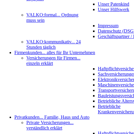
Unser Patenkind
Unser Hilfswerk
VALKO:formal
... Ordnung
muss sein
Impressum
Datenschutz (DS
Geschäftspartner / 
VALKO:kommunikativ
... 24
Stunden täglich
Firmenkunden
... alles für Ihr Unternehmen
Versicherungen für Firmen
...
einzeln erklärt
Haftpflichtversich
Sachversicherunge
Elektronikversiche
Maschinenversich
Transportversicher
Bauleistungsversi
Betriebliche Alter
Betriebliche
Krankenversicher
Privatkunden
... Familie, Haus und Auto
Private Versicherungen
...
verständlich erklärt
Haftpflichtversich