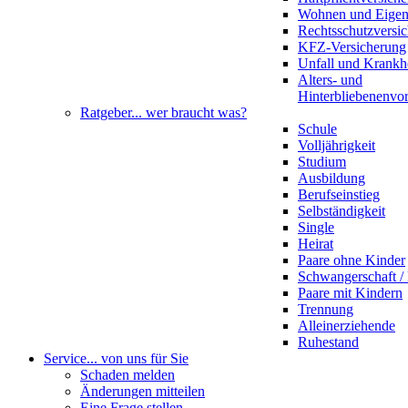
Wohnen und Eige
Rechtsschutzversi
KFZ-Versicherung
Unfall und Krankh
Alters- und
Hinterbliebenenvo
Ratgeber
... wer braucht was?
Schule
Volljährigkeit
Studium
Ausbildung
Berufseinstieg
Selbständigkeit
Single
Heirat
Paare ohne Kinder
Schwangerschaft 
Paare mit Kindern
Trennung
Alleinerziehende
Ruhestand
Service
... von uns für Sie
Schaden melden
Änderungen mitteilen
Eine Frage stellen