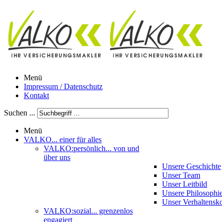
Menü
Impressum / Datenschutz
Kontakt
Suchen ...
Menü
VALKO
... einer für alles
VALKO:persönlich
... von und
über uns
Unsere Geschichte
Unser Team
Unser Leitbild
Unsere Philosophi
Unser Verhaltensk
VALKO:sozial
... grenzenlos
engagiert