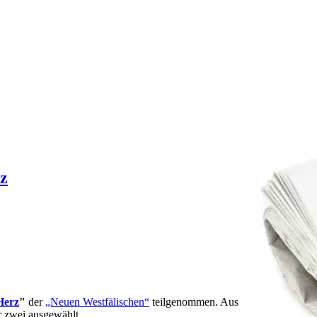
z
Herz
"
der
„Neuen Westfälischen“
teilgenommen. Aus
r zwei ausgewählt.