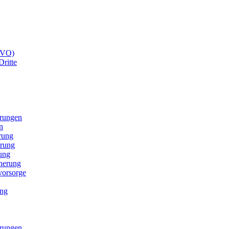
GVO)
Dritte
erungen
n
rung
erung
ung
cherung
svorsorge
ung
erungen