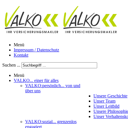
Menü
Impressum / Datenschutz
Kontakt
Suchen ...
Menü
VALKO
... einer für alles
VALKO:persönlich
... von und
über uns
Unsere Geschichte
Unser Team
Unser Leitbild
Unsere Philosophi
Unser Verhaltensk
VALKO:sozial
... grenzenlos
engagiert