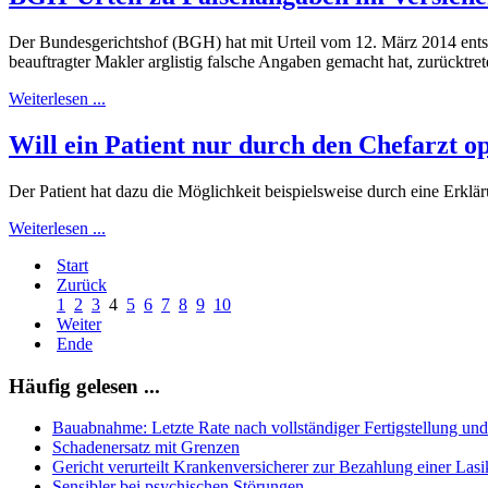
Der Bundesgerichtshof (BGH) hat mit Urteil vom 12. März 2014 entsc
beauftragter Makler arglistig falsche Angaben gemacht hat, zurücktre
Weiterlesen ...
Will ein Patient nur durch den Chefarzt o
Der Patient hat dazu die Möglichkeit beispielsweise durch eine Erk
Weiterlesen ...
Start
Zurück
1
2
3
4
5
6
7
8
9
10
Weiter
Ende
Häufig gelesen ...
Bauabnahme: Letzte Rate nach vollständiger Fertigstellung un
Schadenersatz mit Grenzen
Gericht verurteilt Krankenversicherer zur Bezahlung einer La
Sensibler bei psychischen Störungen