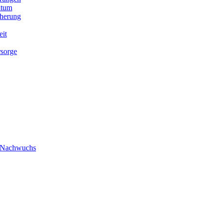
ntum
cherung
eit
rsorge
/ Nachwuchs