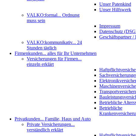
Unser Patenkind
Unser Hilfswerk
VALKO:formal
... Ordnung
muss sein
Impressum
Datenschutz (DS
Geschäftspartner / 
VALKO:kommunikativ
... 24
Stunden täglich
Firmenkunden
... alles für Ihr Unternehmen
Versicherungen für Firmen
...
einzeln erklärt
Haftpflichtversich
Sachversicherunge
Elektronikversiche
Maschinenversich
Transportversicher
Bauleistungsversi
Betriebliche Alter
Betriebliche
Krankenversicher
Privatkunden
... Familie, Haus und Auto
Private Versicherungen
...
verständlich erklärt
Haftpflichtversich