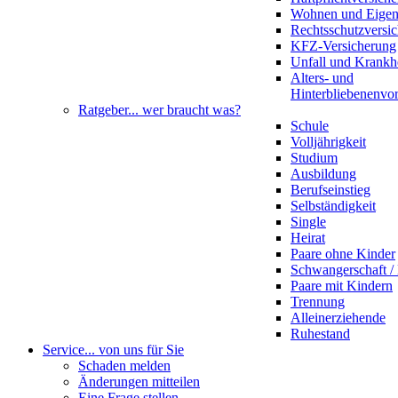
Wohnen und Eige
Rechtsschutzversi
KFZ-Versicherung
Unfall und Krankh
Alters- und
Hinterbliebenenvo
Ratgeber
... wer braucht was?
Schule
Volljährigkeit
Studium
Ausbildung
Berufseinstieg
Selbständigkeit
Single
Heirat
Paare ohne Kinder
Schwangerschaft 
Paare mit Kindern
Trennung
Alleinerziehende
Ruhestand
Service
... von uns für Sie
Schaden melden
Änderungen mitteilen
Eine Frage stellen