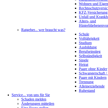
Wohnen und Eige
Rechtsschutzversi
KFZ-Versicherung
Unfall und Krankh
Alters- und
Hinterbliebenenvo
Ratgeber
... wer braucht was?
Schule
Volljährigkeit
Studium
Ausbildung
Berufseinstieg
Selbständigkeit
Single
Heirat
Paare ohne Kinder
Schwangerschaft 
Paare mit Kindern
Trennung
Alleinerziehende
Ruhestand
Service
... von uns für Sie
Schaden melden
Änderungen mitteilen
Eine Frage stellen