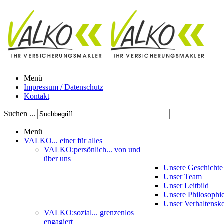
Menü
Impressum / Datenschutz
Kontakt
Suchen ...
Menü
VALKO
... einer für alles
VALKO:persönlich
... von und
über uns
Unsere Geschichte
Unser Team
Unser Leitbild
Unsere Philosophi
Unser Verhaltensk
VALKO:sozial
... grenzenlos
engagiert