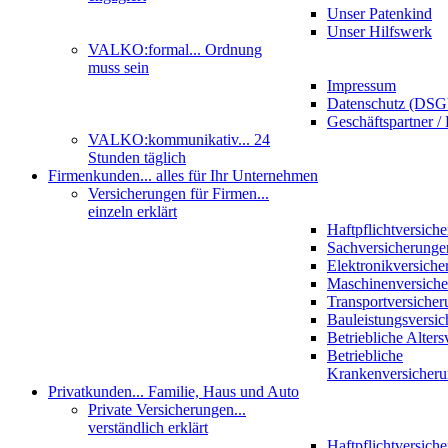
Unser Patenkind
Unser Hilfswerk
VALKO:formal
... Ordnung
muss sein
Impressum
Datenschutz (DS
Geschäftspartner / 
VALKO:kommunikativ
... 24
Stunden täglich
Firmenkunden
... alles für Ihr Unternehmen
Versicherungen für Firmen
...
einzeln erklärt
Haftpflichtversich
Sachversicherunge
Elektronikversiche
Maschinenversich
Transportversicher
Bauleistungsversi
Betriebliche Alter
Betriebliche
Krankenversicher
Privatkunden
... Familie, Haus und Auto
Private Versicherungen
...
verständlich erklärt
Haftpflichtversich