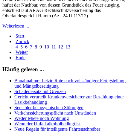
haftet der Nachbar, von dessen Grundstück das Feuer ausging,
entschied laut ARAG Rechtsschutzversicherung das
Oberlandesgericht Hamm (Az.: 24 U 113/12).
Weiterlesen ...
Start
Zurück
4
5
6
7
8
9
10
11
12
13
Weiter
Ende
Häufig gelesen ...
Bauabnahme: Letzte Rate nach vollständiger Fertigstellung
und Mängelbeseitigung
Schadenersatz mit Grenzen
Gericht verurteilt Krankenversicherer zur Bezahlung einer
Lasikbehandlung
Sensibler bei psychischen Störungen
Verkehrssicherungspflicht nach Umständen
Weder Miete noch Wohnung
Wenn der Unfall alkoholbedingt ist
Neue Regeln für intelligente Fahrtenschreiber