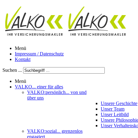
Menü
Impressum / Datenschutz
Kontakt
Suchen ...
Menü
VALKO
... einer für alles
VALKO:persönlich
... von und
über uns
Unsere Geschichte
Unser Team
Unser Leitbild
Unsere Philosophi
Unser Verhaltensk
VALKO:sozial
... grenzenlos
engagiert