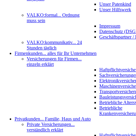
Unser Patenkind
Unser Hilfswerk
VALKO:formal
... Ordnung
muss sein
Impressum
Datenschutz (DS
Geschäftspartner / 
VALKO:kommunikativ
... 24
Stunden täglich
Firmenkunden
... alles für Ihr Unternehmen
Versicherungen für Firmen
...
einzeln erklärt
Haftpflichtversich
Sachversicherunge
Elektronikversiche
Maschinenversich
Transportversicher
Bauleistungsversi
Betriebliche Alter
Betriebliche
Krankenversicher
Privatkunden
... Familie, Haus und Auto
Private Versicherungen
...
verständlich erklärt
Haftpflichtversich