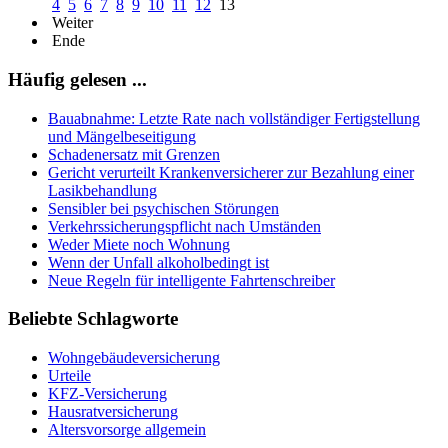
4
5
6
7
8
9
10
11
12
13
Weiter
Ende
Häufig gelesen ...
Bauabnahme: Letzte Rate nach vollständiger Fertigstellung
und Mängelbeseitigung
Schadenersatz mit Grenzen
Gericht verurteilt Krankenversicherer zur Bezahlung einer
Lasikbehandlung
Sensibler bei psychischen Störungen
Verkehrssicherungspflicht nach Umständen
Weder Miete noch Wohnung
Wenn der Unfall alkoholbedingt ist
Neue Regeln für intelligente Fahrtenschreiber
Beliebte Schlagworte
Wohngebäudeversicherung
Urteile
KFZ-Versicherung
Hausratversicherung
Altersvorsorge allgemein