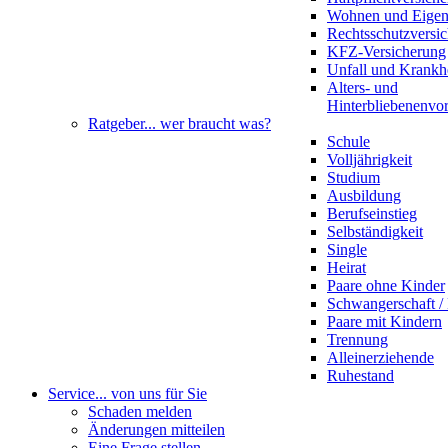
Wohnen und Eige
Rechtsschutzversi
KFZ-Versicherung
Unfall und Krankh
Alters- und
Hinterbliebenenvo
Ratgeber
... wer braucht was?
Schule
Volljährigkeit
Studium
Ausbildung
Berufseinstieg
Selbständigkeit
Single
Heirat
Paare ohne Kinder
Schwangerschaft 
Paare mit Kindern
Trennung
Alleinerziehende
Ruhestand
Service
... von uns für Sie
Schaden melden
Änderungen mitteilen
Eine Frage stellen