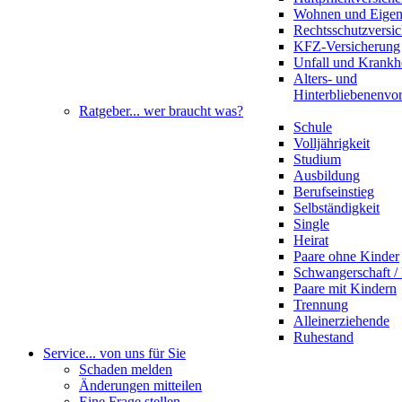
Wohnen und Eige
Rechtsschutzversi
KFZ-Versicherung
Unfall und Krankh
Alters- und
Hinterbliebenenvo
Ratgeber
... wer braucht was?
Schule
Volljährigkeit
Studium
Ausbildung
Berufseinstieg
Selbständigkeit
Single
Heirat
Paare ohne Kinder
Schwangerschaft 
Paare mit Kindern
Trennung
Alleinerziehende
Ruhestand
Service
... von uns für Sie
Schaden melden
Änderungen mitteilen
Eine Frage stellen