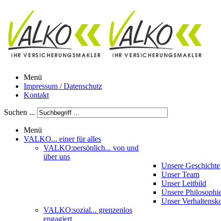
Menü
Impressum / Datenschutz
Kontakt
Suchen ...
Menü
VALKO
... einer für alles
VALKO:persönlich
... von und
über uns
Unsere Geschichte
Unser Team
Unser Leitbild
Unsere Philosophi
Unser Verhaltensk
VALKO:sozial
... grenzenlos
engagiert