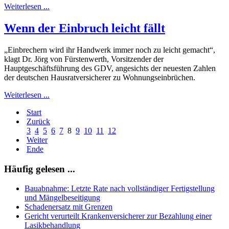
Weiterlesen ...
Wenn der Einbruch leicht fällt
„Einbrechern wird ihr Handwerk immer noch zu leicht gemacht“,
klagt Dr. Jörg von Fürstenwerth, Vorsitzender der
Hauptgeschäftsführung des GDV, angesichts der neuesten Zahlen
der deutschen Hausratversicherer zu Wohnungseinbrüchen.
Weiterlesen ...
Start
Zurück
3
4
5
6
7
8
9
10
11
12
Weiter
Ende
Häufig gelesen ...
Bauabnahme: Letzte Rate nach vollständiger Fertigstellung
und Mängelbeseitigung
Schadenersatz mit Grenzen
Gericht verurteilt Krankenversicherer zur Bezahlung einer
Lasikbehandlung