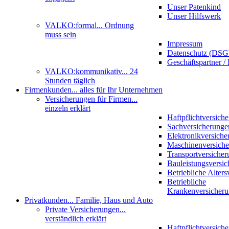
Unser Patenkind
Unser Hilfswerk
VALKO:formal
... Ordnung
muss sein
Impressum
Datenschutz (DS
Geschäftspartner / 
VALKO:kommunikativ
... 24
Stunden täglich
Firmenkunden
... alles für Ihr Unternehmen
Versicherungen für Firmen
...
einzeln erklärt
Haftpflichtversich
Sachversicherunge
Elektronikversiche
Maschinenversich
Transportversicher
Bauleistungsversi
Betriebliche Alter
Betriebliche
Krankenversicher
Privatkunden
... Familie, Haus und Auto
Private Versicherungen
...
verständlich erklärt
Haftpflichtversich